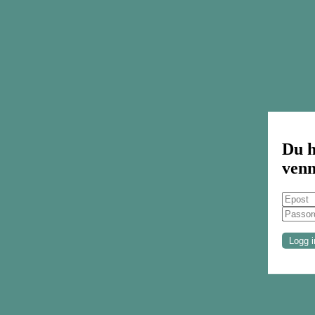
Du h
venn
Logg i