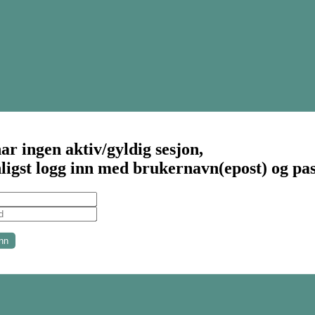
ar ingen aktiv/gyldig sesjon,
ligst logg inn med brukernavn(epost) og pa
nn